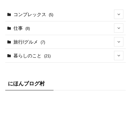
コンプレックス
(5)
(5)
仕事
(8)
(2)
旅行/グルメ
(7)
(3)
(1)
暮らしのこと
(21)
(2)
(3)
(1)
(1)
(4)
(8)
にほんブログ村
(3)
(1)
(5)
(3)
(11)
(1)
(2)