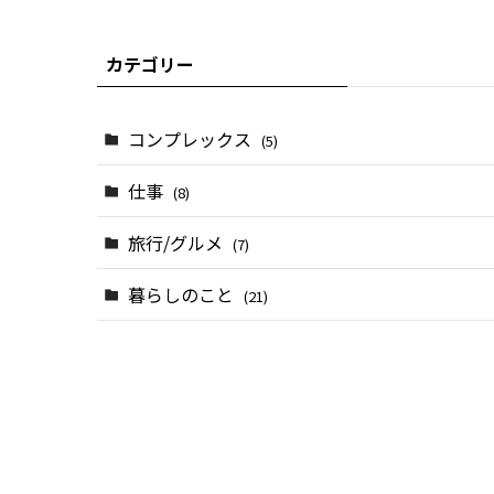
カテゴリー
コンプレックス
(5)
仕事
(5)
(8)
旅行/グルメ
(2)
(7)
(3)
暮らしのこと
(1)
(21)
(2)
(3)
(1)
(1)
(4)
(8)
(3)
(1)
(5)
(3)
(11)