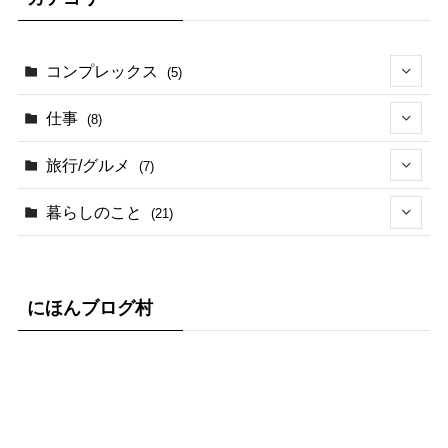
コンプレックス
(5)
(5)
仕事
(8)
(2)
旅行/グルメ
(7)
(3)
(1)
暮らしのこと
(21)
(2)
(3)
(1)
(1)
(4)
(8)
にほんブログ村
(3)
(1)
(5)
(3)
(11)
(1)
(2)